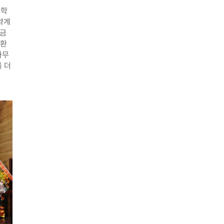
대학
취약계
학금
일환
사무
 더