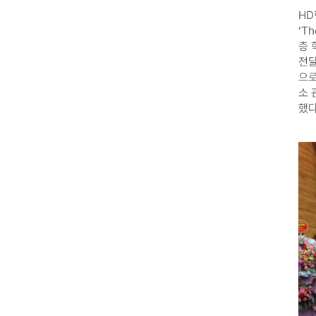
HD
‘Th
층 
전달
으로
소 
했다