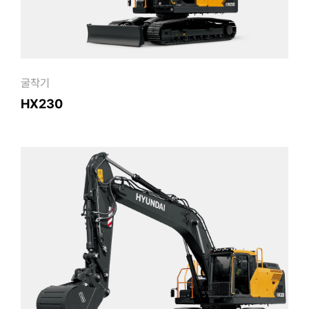
굴착기
HX230