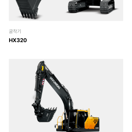
굴착기
HX320