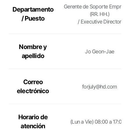
Responsable
Gerente de Soporte Empresar
Departamento
de
(RR. HH.)
/ Puesto
la
/ Executive Director
protección
de
datos
Nombre y
personales,
Jo Geon-Jae
apellido
Departamento
a
cargo
de
Correo
forjuly@hd.com
datos
electrónico
personales
Horario de
(Lun a Vie) 08:00 a 17:00 
atención