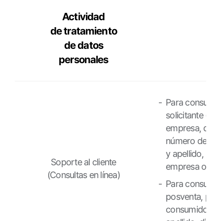
Actividad
de tratamiento
de datos
personales
Actividad
de
Para consultas
tratamiento
solicitante (n
de
empresa, direc
datos
número de cont
personales,
y apellido, nom
Soporte al cliente
Elementos
empresa o tarje
(Consultas en línea)
tratados
Para consultas
posventa, piez
consumidor, y