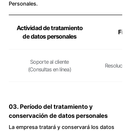
Personales.
Actividad de tratamiento
Fina
de datos personales
Actividad
de
Soporte al cliente
Resolución 
tratamiento
(Consultas en línea)
de
datos
personales,Finalidad
del
03. Período del tratamiento y
tratamiento
conservación de datos personales
La empresa tratará y conservará los datos