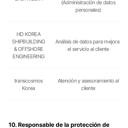
Período
(Administración de datos
de
personales)
conservación
y
uso
HD KOREA
de
SHIPBUILDING
Análisis de datos para mejorar
datos
& OFFSHORE
el servicio al cliente
personales
ENGINEERING
transcosmos
Atención y asesoramiento al
Korea
cliente
10. Responsable de la protección de