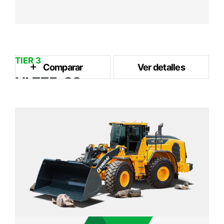
TIER 3
Comparar
Ver detalles
HL775-9S
4.5 m³
Capacidad del Cubo
223 kW / 2,000 rpm
Potencia Nominal
24.1 ton
Peso Operativo