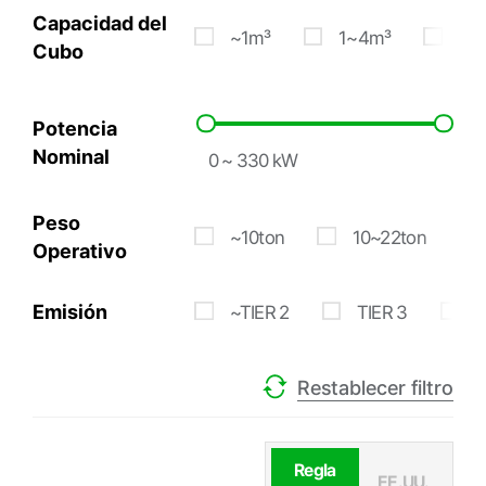
Capacidad del
~1m³
1~4m³
4~
Cubo
Potencia
Nominal
Peso
~10ton
10~22ton
Operativo
Emisión
~TIER 2
TIER 3
T
Restablecer filtro
Regla
EE.UU.