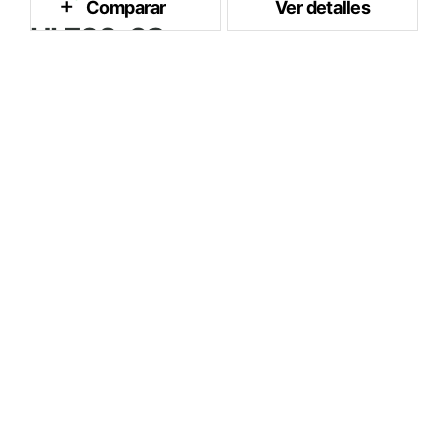
Comparar
Ver detalles
HL780-9S
5.1 m³
Capacidad del Cubo
259 kW / 2,000 rpm
Potencia Nominal
29.5 ton
Peso Operativo