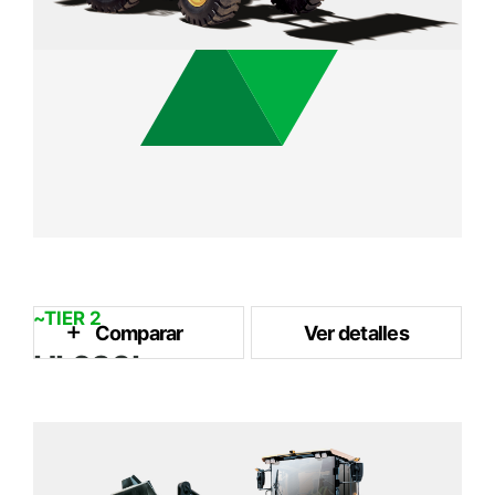
~TIER 2
Comparar
Ver detalles
HL630L
1.7 m³
Capacidad del Cubo
91 kW / 2,000 rpm
Potencia Nominal