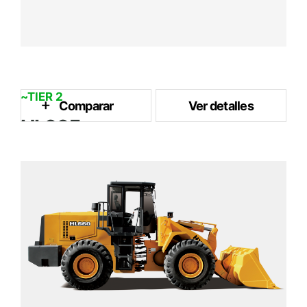
~TIER 2
Comparar
Ver detalles
HL665
3 m³
Capacidad del Cubo
161 kW / 2,000 rpm
Potencia Nominal
16.8 ton
Peso Operativo