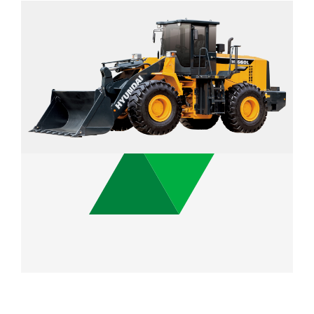
3 m³
Capacidad del Cubo
161 kW / 2,000 rpm
Potencia Nominal
17.3 ton
Peso Operativo