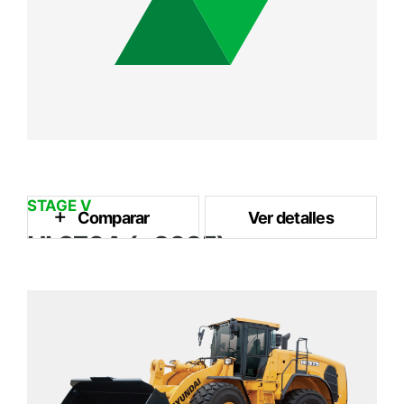
STAGE V
Comparar
Ver detalles
HL970A (~2025)
4.2 m³
Capacidad del Cubo
242 kW / 2,100 rpm
Potencia Nominal
24.2 ton
Peso Operativo