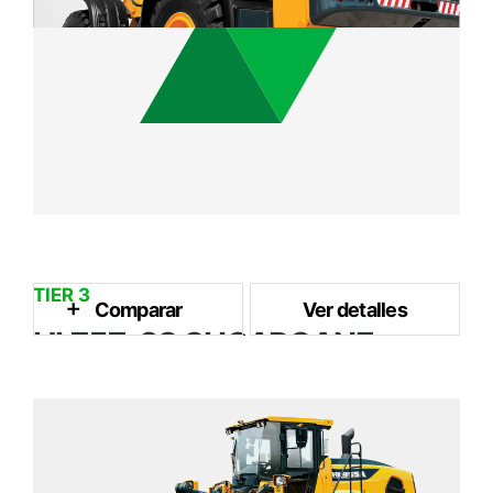
TIER 3
Comparar
Ver detalles
HL757-9S SUGARCANE
5 m³
Capacidad del Cubo
128 kW / 2.100 rpm
Potencia Nominal
14.7 ton
Peso Operativo