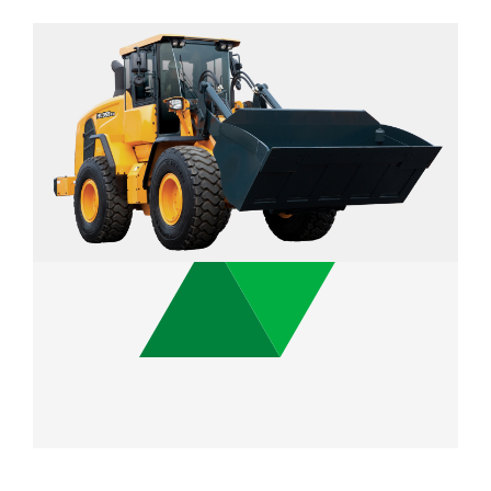
2.8 m³
Capacidad del Cubo
149 kW / 2,200 rpm
Potencia Nominal
15.8 ton
Peso Operativo