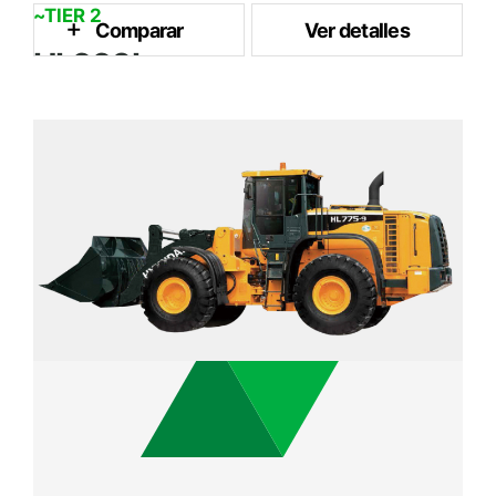
~TIER 2
Comparar
Ver detalles
HL660L
3 m³
Capacidad del Cubo
161 kW / 2,000 rpm
Potencia Nominal
17.3 ton
Peso Operativo