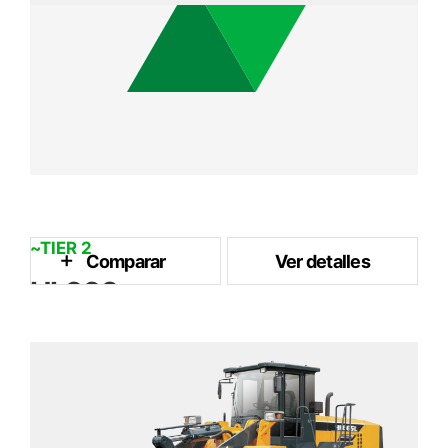
~TIER 2
Comparar
Ver detalles
HL660
3 m³
Capacidad del Cubo
161 kW / 2,000 rpm
Potencia Nominal
16.8 ton
Peso Operativo