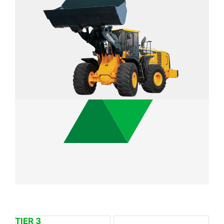
249 kW / 2,100 rpm
Potencia Nominal
26.5 ton
Peso Operativo
TIER 3