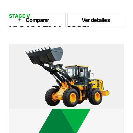
STAGE V
Comparar
Ver detalles
HL940A TM (~2025)
2.3 m³
Capacidad del Cubo
115 kW / 2,200 rpm
Potencia Nominal
13.8 ton
Peso Operativo