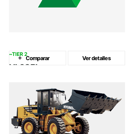
~TIER 2
Comparar
Ver detalles
HL635L
1.7 m³
Capacidad del Cubo
91 kW / 2,000 rpm
Potencia Nominal
10.3 ton
Peso Operativo