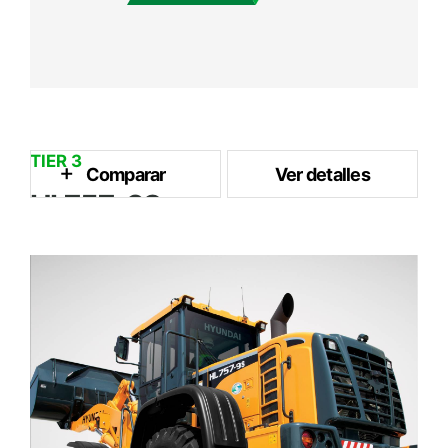
TIER 3
Comparar
Ver detalles
HL757-9S
2.7 m³
Capacidad del Cubo
128 kW / 2,100 rpm
Potencia Nominal
14 ton
Peso Operativo