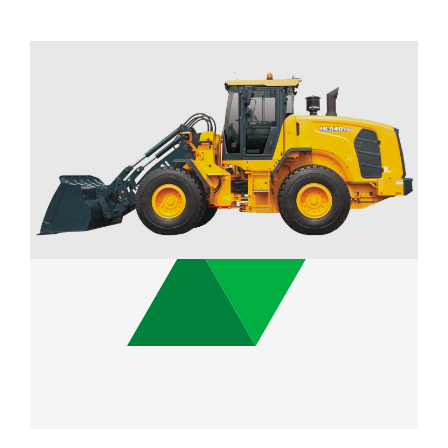
2.3 m³
Capacidad del Cubo
115 kW / 2,200 rpm
Potencia Nominal
13.4 ton
Peso Operativo