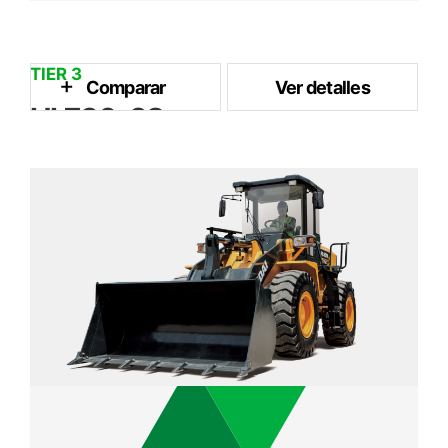
TIER 3
Comparar
Ver detalles
HL730-9S
1.8 m³
Capacidad del Cubo
93 kW / 2,100 rpm
Potencia Nominal
9.7 ton
Peso Operativo