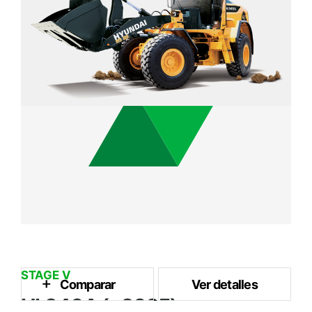
10.3 ton
Peso Operativo
STAGE V
Comparar
Ver detalles
HL940A (~2025)