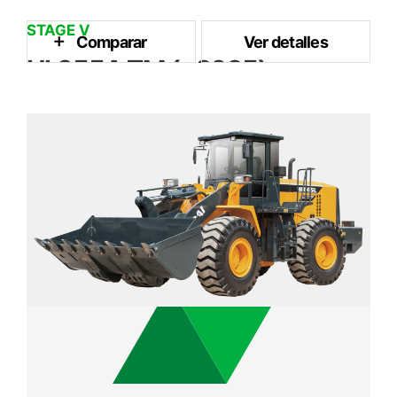
STAGE V
Comparar
Ver detalles
HL955A TM (~2025)
2.7 m³
Capacidad del Cubo
149 kW / 2,200 rpm
Potencia Nominal
16.5 ton
Peso Operativo