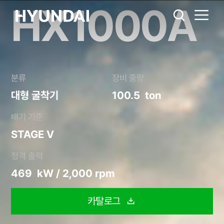
HX1000A
HX1000A
미터법
미국
카탈로그
공유하기
분류
장비 중량
대형 굴착기
100.5 ton
배기 기준
STAGE V
정격 출력
469 kW / 2,000 rpm
카탈로그