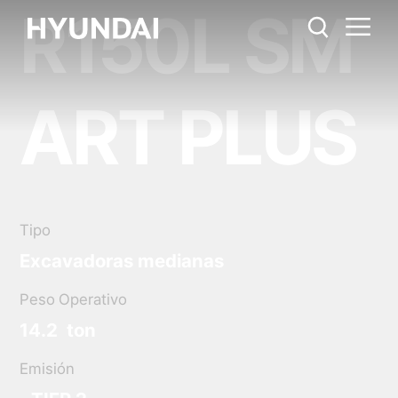
R150L SM
R150L SMART
Regla métrica
EE.UU.
PLUS
Catálogo
Compartir
ART PLUS
Tipo
Excavadoras medianas
Peso Operativo
14.2 ton
Emisión