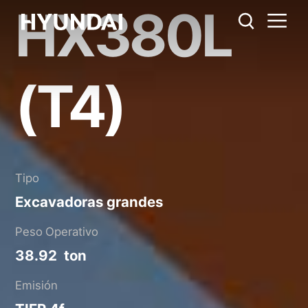
HX380L
HX380L (T4)
Regla métrica
EE.UU.
Catálogo
Compartir
(T4)
Tipo
Excavadoras grandes
Peso Operativo
38.92 ton
Emisión