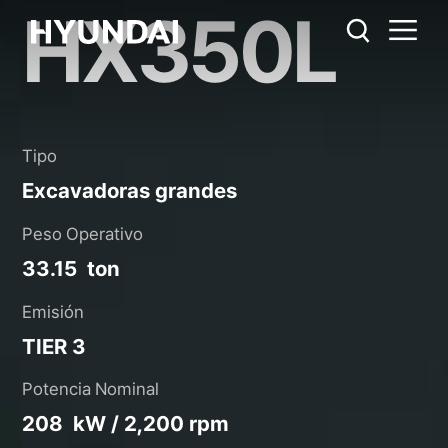
HX350L
HX350L
Regla métrica
EE.UU.
Catálogo
Compartir
Tipo
Excavadoras grandes
Peso Operativo
33.15 ton
Emisión
TIER 3
Potencia Nominal
208 kW / 2,200 rpm