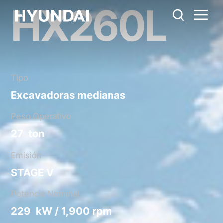
HX260L
HX260L
Regla métrica
EE.UU.
Catálogo
Compartir
Tipo
Excavadoras medianas
Peso Operativo
27 ton
Emisión
STAGE V
Potencia Nominal
229 kW / 1,900 rpm