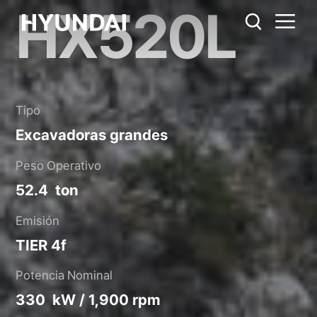
HX520L
HX520L
Regla métrica
EE.UU.
Catálogo
Compartir
Tipo
Excavadoras grandes
Peso Operativo
52.4 ton
Emisión
TIER 4f
Potencia Nominal
330 kW / 1,900 rpm