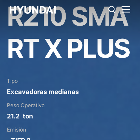
R210 SMA
R210 SMART X
Regla métrica
EE.UU.
PLUS
Catálogo
Compartir
RT X PLUS
Tipo
Excavadoras medianas
Peso Operativo
21.2 ton
Emisión