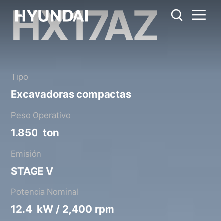
HX17AZ
HX17AZ
Regla métrica
EE.UU.
Catálogo
Compartir
Tipo
Excavadoras compactas
Peso Operativo
1.850 ton
Emisión
STAGE V
Potencia Nominal
12.4 kW / 2,400 rpm